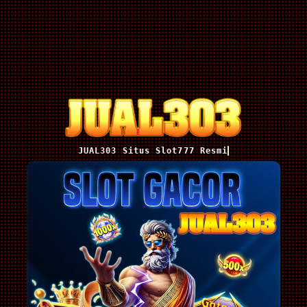
JUAL303 Situs Slot777 Resmi